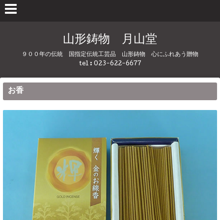
山形鋳物 月山堂
９００年の伝統 国指定伝統工芸品 山形鋳物 心にふれあう贈物
tel : 023-622-6677
お香