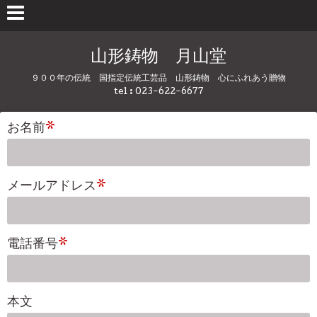
山形鋳物 月山堂
９００年の伝統 国指定伝統工芸品 山形鋳物 心にふれあう贈物
tel : 023-622-6677
お名前
*
メールアドレス
*
電話番号
*
本文