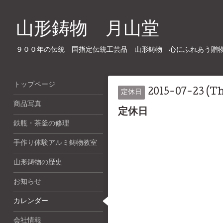
山形鋳物 月山堂
９００年の伝統 国指定伝統工芸品 山形鋳物 心にふれあう贈
トップページ
2015-07-23 (T
定休日
商品写真
定休日
鉄瓶・茶釜の修理
手作り体験アルミ鋳物教室
山形鋳物の歴史
お知らせ
カレンダー
会社情報